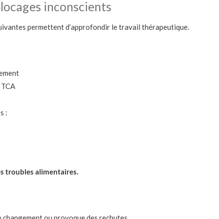
blocages inconscients
ivantes permettent d’approfondir le travail thérapeutique.
gement
s TCA
s :
s troubles alimentaires.
le changement ou provoque des rechutes.